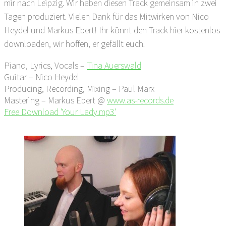
mir nach Leipzig. Wir haben diesen Track gemeinsam in zwei
Tagen produziert. Vielen Dank für das Mitwirken von Nico
Heydel und Markus Ebert! Ihr könnt den Track hier kostenlos
downloaden, wir hoffen, er gefällt euch.
Piano, Lyrics, Vocals –
Tina
Auerswald
Guitar – Nico Heydel
Producing, Recording, Mixing – Paul Marx
Mastering – Markus Ebert @
www.as-records.de
Free Download 'Your Lady.mp3'