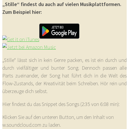
„Stille“ findest du auch auf vielen Musikplattformen.
Zum Beispiel hier:
„Stille“ lässt sich in kein Genre packen, es ist ein durch und
durch vielfältiger und bunter Song. Dennoch passen alle
Parts zueinander, der Song hat führt dich in die Welt des
Flow-Zustands, der Kreativität beim Schreiben. Hör rein und
überzeuge dich selbst.
Hier findest du das Snippet des Songs (2:35 von 6:08 min):
Klicken Sie auf den unteren Button, um den Inhalt von
w.soundcloud.com zu laden.