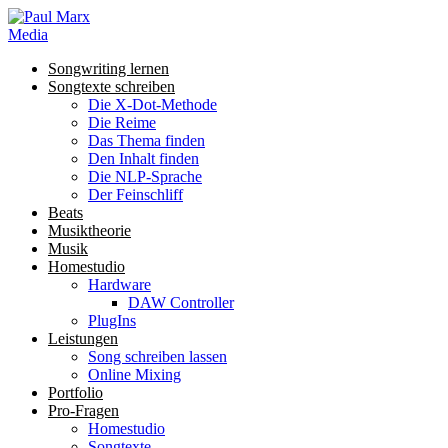
Songwriting lernen
Songtexte schreiben
Die X-Dot-Methode
Die Reime
Das Thema finden
Den Inhalt finden
Die NLP-Sprache
Der Feinschliff
Beats
Musiktheorie
Musik
Homestudio
Hardware
DAW Controller
PlugIns
Leistungen
Song schreiben lassen
Online Mixing
Portfolio
Pro-Fragen
Homestudio
Songtexte